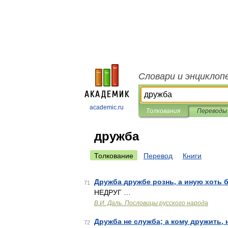
Словари и энциклоп
academic.ru
Толкования
Переводы
дружба
Толкование
Перевод
Книги
Дружба дружбе рознь, а иную хоть 
71
НЕДРУГ …
В.И. Даль. Пословицы русского народа
Дружба не служба; а кому дружить, 
72