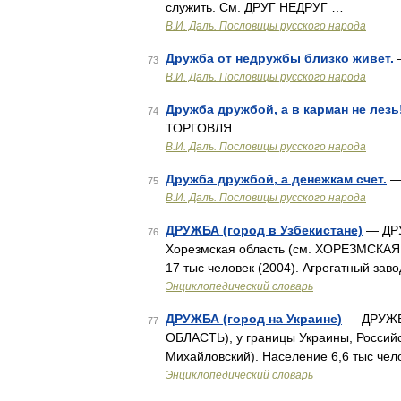
служить. См. ДРУГ НЕДРУГ …
В.И. Даль. Пословицы русского народа
Дружба от недружбы близко живет.
—
73
В.И. Даль. Пословицы русского народа
Дружба дружбой, а в карман не лезь
74
ТОРГОВЛЯ …
В.И. Даль. Пословицы русского народа
Дружба дружбой, а денежкам счет.
— 
75
В.И. Даль. Пословицы русского народа
ДРУЖБА (город в Узбекистане)
— ДРУ
76
Хорезмская область (см. ХОРЕЗМСКАЯ
17 тыс человек (2004). Агрегатный за
Энциклопедический словарь
ДРУЖБА (город на Украине)
— ДРУЖБА
77
ОБЛАСТЬ), у границы Украины, Россий
Михайловский). Население 6,6 тыс че
Энциклопедический словарь