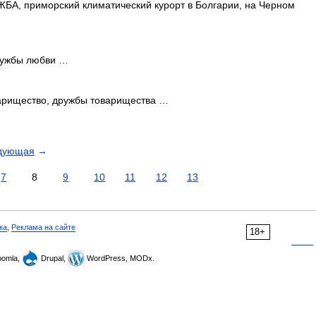
А, приморский климатический курорт в Болгарии, на Черном
ружбы любви …
рищество, дружбы товарищества …
дующая
→
7
8
9
10
11
12
13
ка
,
Реклама на сайте
18+
omla,
Drupal,
WordPress, MODx.