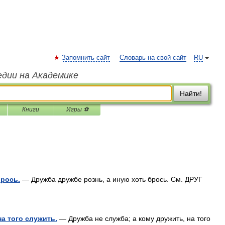
Запомнить сайт
Словарь на свой сайт
RU
едии на Академике
Найти!
Книги
Игры ⚽
брось.
— Дружба дружбе рознь, а иную хоть брось. См. ДРУГ
на того служить.
— Дружба не служба; а кому дружить, на того