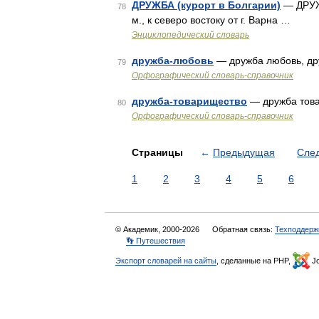
ДРУЖБА (курорт в Болгарии)
— ДРУЖБ
78
м., к северо востоку от г. Варна …
Энциклопедический словарь
дружба-любовь
— дружба любовь, д
79
Орфографический словарь-справочник
дружба-товарищество
— дружба това
80
Орфографический словарь-справочник
Страницы
←
Предыдущая
Сле
1
2
3
4
5
6
© Академик, 2000-2026
Обратная связь:
Техподдерж
👣 Путешествия
Экспорт словарей на сайты
, сделанные на PHP,
Jo